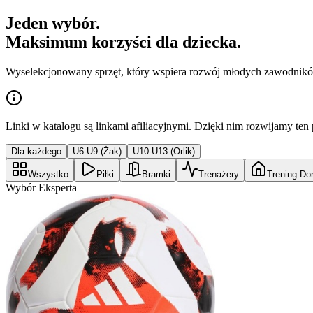
Jeden wybór.
Maksimum korzyści dla dziecka.
Wyselekcjonowany sprzęt, który wspiera rozwój młodych zawodnik
Linki w katalogu są linkami afiliacyjnymi. Dzięki nim rozwijamy ten 
Dla każdego
U6-U9 (Żak)
U10-U13 (Orlik)
Wszystko
Piłki
Bramki
Trenażery
Trening D
Wybór Eksperta