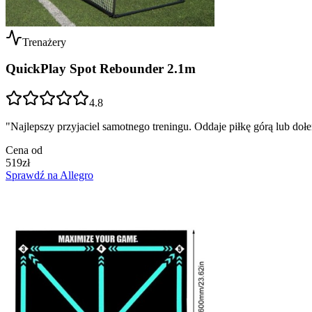
Trenażery
QuickPlay Spot Rebounder 2.1m
4.8
"
Najlepszy przyjaciel samotnego treningu. Oddaje piłkę górą lub doł
Cena od
519
zł
Sprawdź na Allegro