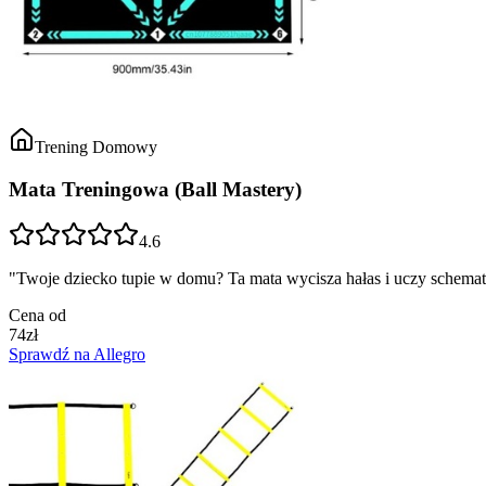
Trening Domowy
Mata Treningowa (Ball Mastery)
4.6
"
Twoje dziecko tupie w domu? Ta mata wycisza hałas i uczy schem
Cena od
74
zł
Sprawdź na Allegro