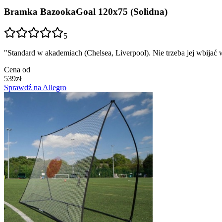
Bramka BazookaGoal 120x75 (Solidna)
5
"
Standard w akademiach (Chelsea, Liverpool). Nie trzeba jej wbijać w z
Cena od
539
zł
Sprawdź na Allegro