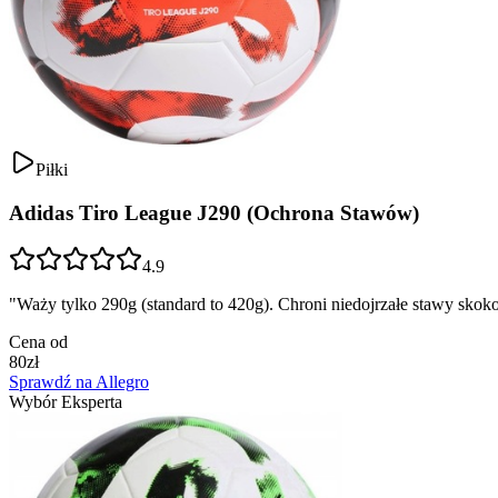
Piłki
Adidas Tiro League J290 (Ochrona Stawów)
4.9
"
Waży tylko 290g (standard to 420g). Chroni niedojrzałe stawy skokow
Cena od
80
zł
Sprawdź na Allegro
Wybór Eksperta